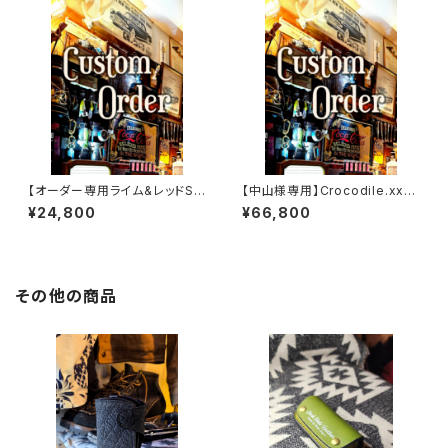
【オーダー専用ライム&レッドSS
【中山様専用】Crocodile.xxx.
W
Edition// JACK.RIDE.SSW
¥24,800
¥66,800
その他の商品