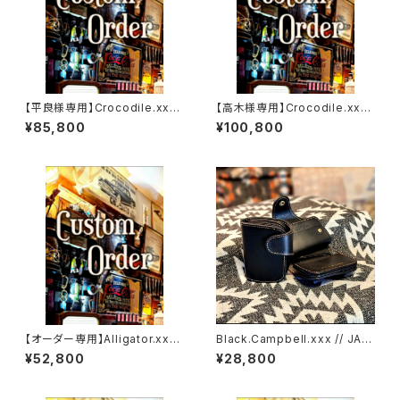
【平良様専用】Crocodile.xxx.
【高木様専用】Crocodile.xx
ORIENTAL-BLUE.Edition// J
x."HIMARAYA".Edition// JAC
¥85,800
¥100,800
ACK.RIDE.MSW
K.RIDE.SSW
【オーダー専用】Alligator.xxx.
Black.Campbell.xxx // JAC
Peacock,Blue.Edition// JA
K.RIDE.SSW
¥52,800
¥28,800
CK.RIDE.SSW