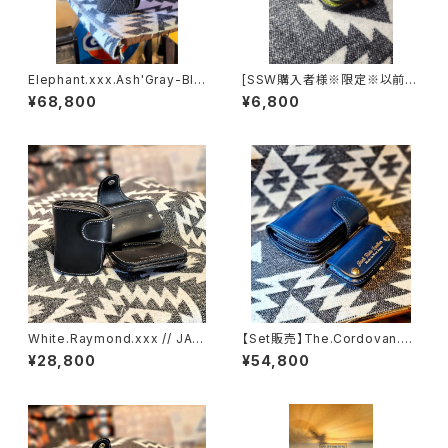
Elephant.xxx.Ash'Gray-Bla
[SSW購入者様※限定※以前購
ck.Edition// JACK.RIDE.SS
入の方も！カラー自由]◆MOO
¥68,800
¥6,800
W
N.MARKⅢ./ Coin Case.
White.Raymond.xxx // JAC
【Set販売】The.Cordovan.xx
K.RIDE.SSW
x.NAVY.BLUE.Edition// JAC
¥28,800
¥54,800
K.RIDE.SSW