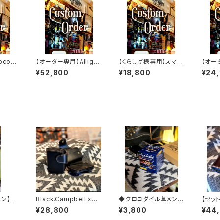
codi
【オーダー専用】Alligat
【くらしげ様専用】スマー
【オー
AYA".E
or.xxx.Peacock,Blu
トウォレット
レッド
¥52,800
¥18,800
¥24
RIDE.
e.Edition// JACK.RI
DE.SSW
ョン】※
Black.Campbell.xxx
◆クロコダイル革メンテ
【セット
// JACK.RIDE.SSW
ナンス【レプタイルクリ
ovan.
¥28,800
¥3,800
¥44
ーム】◆
Editi