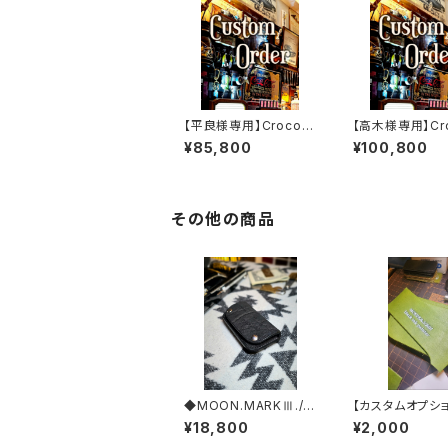
【平良様専用】Crocodi
【高木様専用】Cro
le.xxx.ORIENTAL-BL
le.xxx."HIMAR
¥85,800
¥100,800
UE.Edition// JACK.RI
dition// JACK.
DE.MSW
SSW
その他の商品
◆MOON.MARKⅢ./El
【カスタムオプシ
ephant. Coin Case.
ネーム入れ加工
¥18,800
¥2,000
xxx. Black.Edition