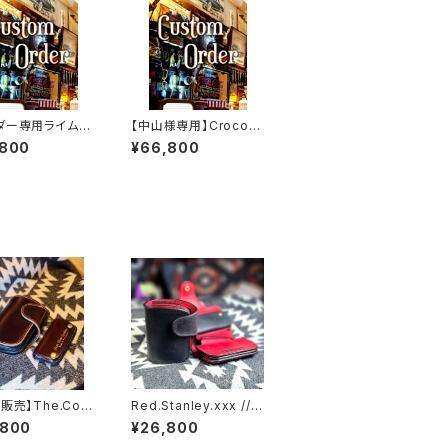
ダー専用ライム&
【中山様専用】Crocodi
SSW
le.xxx.Edition// JAC
,800
¥66,800
K.RIDE.SSW
販売】The.Cord
Red.Stanley.xxx // J
xxx.Burgundy.
ACK.RIDE.SSW
,800
¥26,800
on// JACK.RIDE.