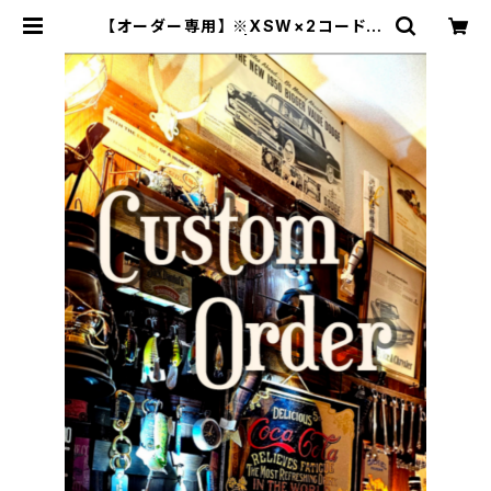
【オーダー専用】 ※XSW×2コードバ
ンカスタムモデル | JACK RIDE LE
ATHER.CO