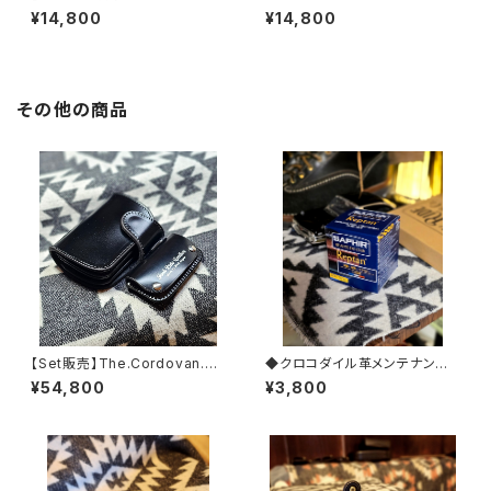
ナカスタムモデル
ACK.RIDE.XSW
¥14,800
¥14,800
その他の商品
【Set販売】The.Cordovan.xx
◆クロコダイル革メンテナンス
x.Full-Black.Edition// JAC
【レプタイルクリーム】◆
¥54,800
¥3,800
K.RIDE.SSW