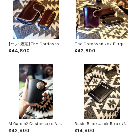
【セット販売】The.Cordovan.x
The.Cordovan.xxx.Burgun
xx.Burgundy.Edition// JAC
dy.Edition// JACK.RIDE.SS
¥44,800
¥42,800
K.RIDE.SSW
W
M.Garcia2.Custom.xxx // J
Basic.Black.Jack.R.xxx // J
ACK.RIDE.SSW
ACK.RIDE.XSW
¥42,800
¥14,800