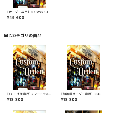
【オーダー専用】 ※XSW×2コー
ドバンカスタムモデル
¥49,600
同じカテゴリの商品
【くらしげ様専用】スマートウォレ
【加糖様オーダー専用】 ※XSW
ット
カスタム
¥18,800
¥18,800