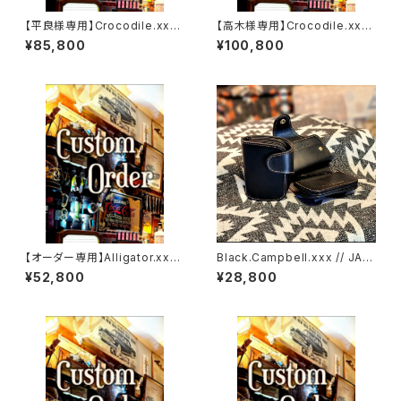
【平良様専用】Crocodile.xxx.
【高木様専用】Crocodile.xx
ORIENTAL-BLUE.Edition// J
x."HIMARAYA".Edition// JAC
¥85,800
¥100,800
ACK.RIDE.MSW
K.RIDE.SSW
【オーダー専用】Alligator.xxx.
Black.Campbell.xxx // JAC
Peacock,Blue.Edition// JA
K.RIDE.SSW
¥52,800
¥28,800
CK.RIDE.SSW