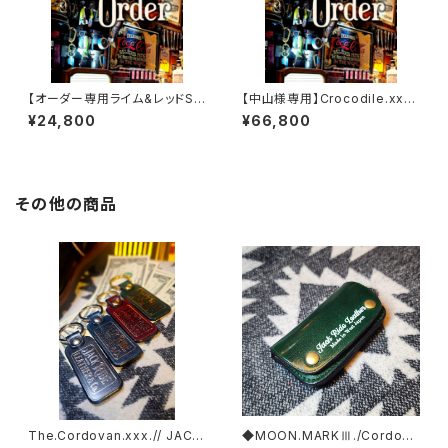
【オーダー専用ライム&レッドSS
【中山様専用】Crocodile.xxx.
W
Edition// JACK.RIDE.SSW
¥24,800
¥66,800
その他の商品
The.Cordovan.xxx.// JACK.
◆MOON.MARKⅢ./Cordova