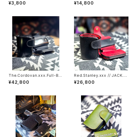
RIDE.KEYCHAIN
n. Coin Case.xxx. Green.E
¥3,800
¥14,800
dition
The.Cordovan.xxx.Full-Bla
Red.Stanley.xxx // JACK.RI
ck.Edition // JACK.RIDE.SS
DE.SSW
¥42,800
¥26,800
W