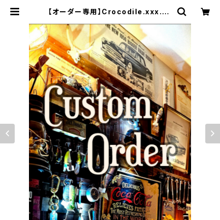
【オーダー専用】Crocodile.xxx.Fu
ll-Black.Edition// JACK.RIDE.
SSW | JACK RIDE LEATHER.C
O