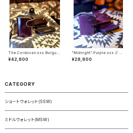
The.Cordovan.xxx.Burgun
"Midnight".Purple.xxx // JA
dy.Edition// JACK.RIDE.SS
CK.RIDE.SSW
¥42,800
¥28,800
W
CATEGORY
ショートウォレット(SSW)
ミドルウォレット(MSW)