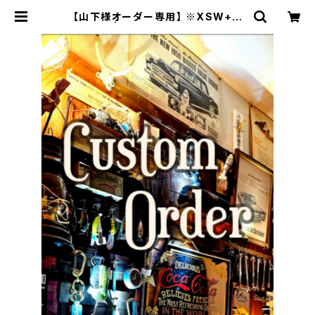
【山下様オーダー専用】 ※XSW+キ
ーケース | JACK RIDE LEATHER.
CO