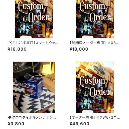
【くらしげ様専用】スマートウォレ
【加糖様オーダー専用】 ※XSW
ット
カスタム
¥18,800
¥18,800
◆クロコダイル革メンテナンス
【オーダー専用】 ※XSW×2コー
【レプタイルクリーム】◆
ドバンカスタムモデル
¥3,800
¥49,600