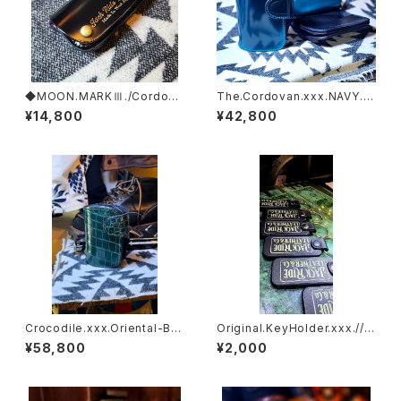
◆MOON.MARKⅢ./Cordova
The.Cordovan.xxx.NAVY.B
n. Coin Case.xxx. BLACK&
LUE.Edition// JACK.RIDE.S
¥14,800
¥42,800
GOLD.Edition
SW
Crocodile.xxx.Oriental-Blu
Original.KeyHolder.xxx.// J
e.Edition// JACK.RIDE.SSW
ACK.RIDE
¥58,800
¥2,000