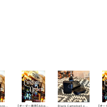
codi
【オーダー専用】Alligat
Black.Campbell.xxx
【オー