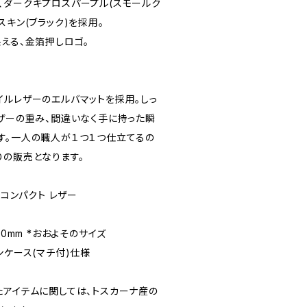
、ダークキプロスパープル(スモールク
スキン(ブラック)を採用。
える、金箔押しロゴ。
イルレザーのエルバマットを採用。しっ
レザーの重み、間違いなく手に持った瞬
す。一人の職人が１つ１つ仕立てるの
りの販売となります。
 コンパクト レザー
厚:30mm *おおよそのサイズ
ンケース(マチ付)仕様
たアイテムに関しては、トスカーナ産の