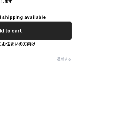
します
l shipping available
d to cart
にお住まいの方向け
通報する