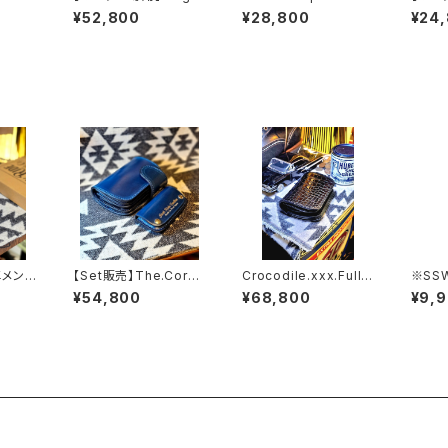
AYA".E
or.xxx.Peacock,Blu
// JACK.RIDE.SSW
レッド
¥52,800
¥28,800
¥24
RIDE.
e.Edition// JACK.RI
DE.SSW
革メンテ
【Set販売】The.Cordo
Crocodile.xxx.Full-
※SS
ルクリ
van.xxx.NAVY.BLUE.
Black.Edition// JAC
ラーオ
¥54,800
¥68,800
¥9,
Edition// JACK.RIDE.
K.RIDE.SSW
SSW