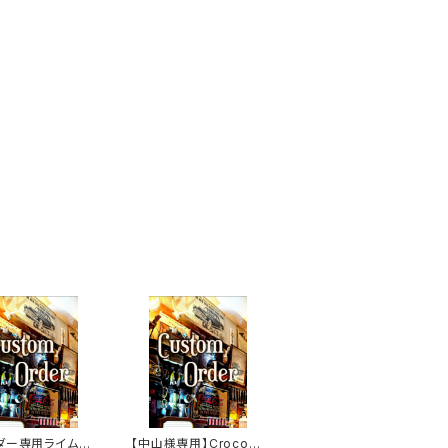
ダー専用ライム&
【中山様専用】Crocodi