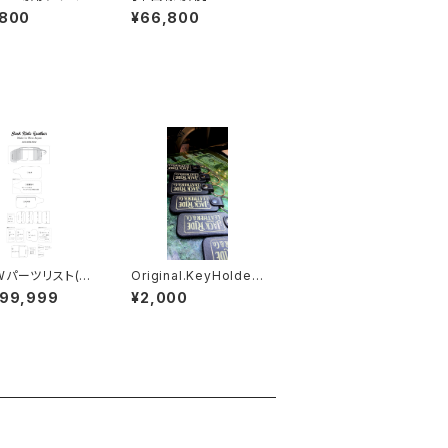
SSW
le.xxx.Edition// JAC
,800
¥66,800
K.RIDE.SSW
Wパーツリスト(カ
Original.KeyHolder.
ーダー確認用)
xxx.// JACK.RIDE
999,999
¥2,000