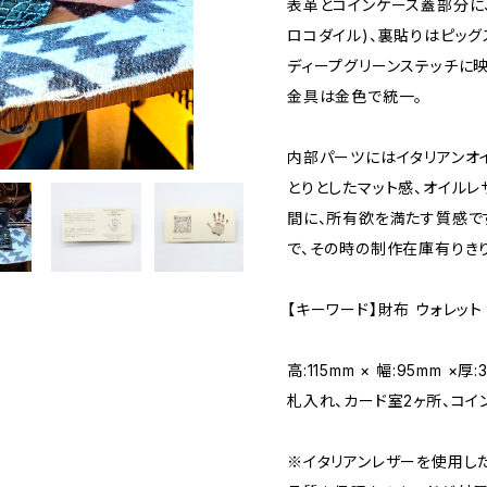
表革とコインケース蓋部分に
ロコダイル)、裏貼りはピッグ
ディープグリーンステッチに映
金具は金色で統一。
内部パーツにはイタリアンオ
とりとしたマット感、オイル
間に、所有欲を満たす質感で
で、その時の制作在庫有りき
【キーワード】財布 ウォレット
高:115mm × 幅:95mm ×
札入れ、カード室2ヶ所、コイ
※イタリアンレザーを使用し