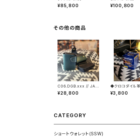
le.xxx.ORIENTAL-BL
le.xxx."HIMAR
¥85,800
¥100,800
UE.Edition// JACK.RI
dition// JACK.
DE.MSW
SSW
その他の商品
C06.DGB.xxx // JAC
◆クロコダイル
K.RIDE.SSW
ナンス【レプタイ
¥28,800
¥3,800
ーム】◆
CATEGORY
ショートウォレット(SSW)