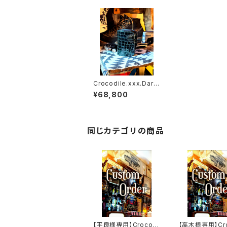
Crocodile.xxx.Dark.
Cyprus.Edition// JA
¥68,800
CK.RIDE.SSW
同じカテゴリの商品
【平良様専用】Crocodi
【高木様専用】Cro