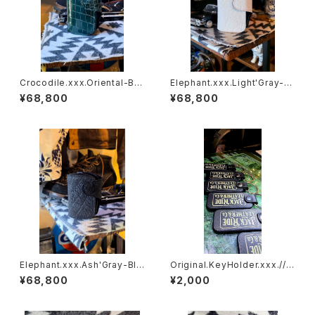
Crocodile.xxx.Oriental-Blu
Elephant.xxx.Light'Gray-W
e.Edition// JACK.RIDE.SSW
hite.Edition// JACK.RIDE.S
¥68,800
¥68,800
SW
Elephant.xxx.Ash'Gray-Bla
Original.KeyHolder.xxx.// J
ck.Edition// JACK.RIDE.SS
ACK.RIDE
¥68,800
¥2,000
W