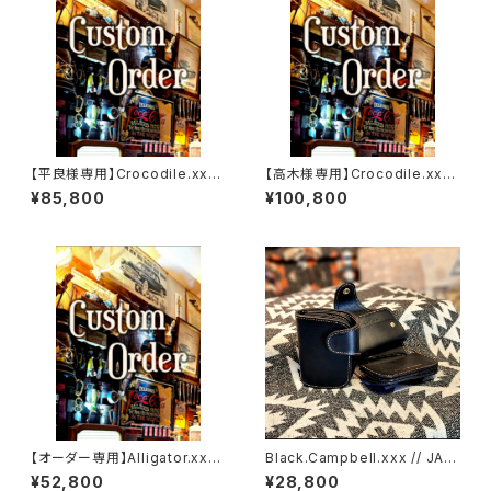
【平良様専用】Crocodile.xxx.
【高木様専用】Crocodile.xx
ORIENTAL-BLUE.Edition// J
x."HIMARAYA".Edition// JAC
¥85,800
¥100,800
ACK.RIDE.MSW
K.RIDE.SSW
【オーダー専用】Alligator.xxx.
Black.Campbell.xxx // JAC
Peacock,Blue.Edition// JA
K.RIDE.SSW
¥52,800
¥28,800
CK.RIDE.SSW