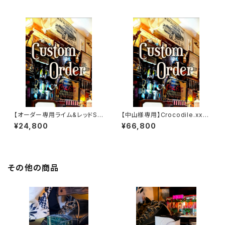
【オーダー専用ライム&レッドSS
【中山様専用】Crocodile.xxx.
W
Edition// JACK.RIDE.SSW
¥24,800
¥66,800
その他の商品