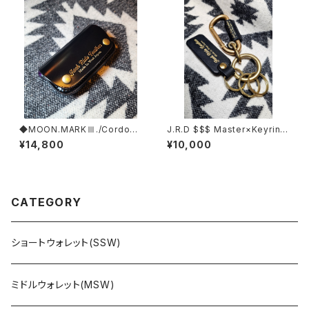
◆MOON.MARKⅢ./Cordova
J.R.D $$$ Master×Keyring
n. Coin Case.xxx. BLACK&
B&G $$$
¥14,800
¥10,000
GOLD.Edition
CATEGORY
ショートウォレット(SSW)
ミドルウォレット(MSW)