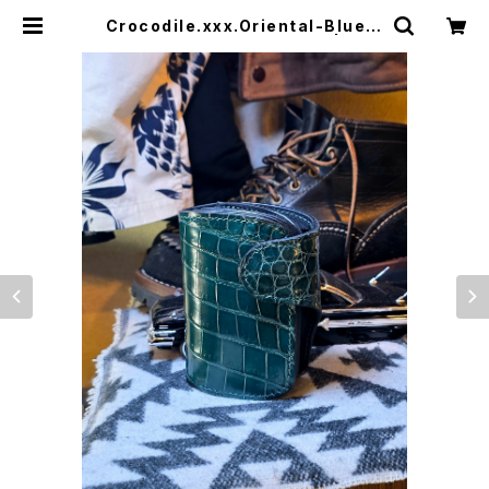
Crocodile.xxx.Oriental-Blue.E
dition// JACK.RIDE.SSW | JAC
K RIDE LEATHER.CO