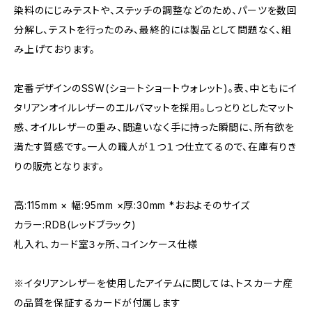
染料のにじみテストや、ステッチの調整などのため、パーツを数回
分解し、テストを行ったのみ、最終的には製品として問題なく、組
み上げております。
定番デザインのSSW(ショートショートウォレット)。表、中ともにイ
タリアンオイルレザーのエルバマットを採用。しっとりとしたマット
感、オイルレザーの重み、間違いなく手に持った瞬間に、所有欲を
満たす質感です。一人の職人が１つ１つ仕立てるので、在庫有りき
りの販売となります。
高:115mm × 幅:95mm ×厚:30mm *おおよそのサイズ
カラー:RDB(レッドブラック)
札入れ、カード室３ヶ所、コインケース仕様
※イタリアンレザーを使用したアイテムに関しては、トスカーナ産
の品質を保証するカードが付属します