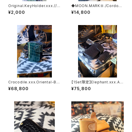
Original.KeyHolder.xxx.// J
◆MOON.MARKⅢ./Cordova
ACK.RIDE
n. Coin Case.xxx.Navy.Blu
¥2,000
¥14,800
e.Edition
Crocodile.xxx.Oriental-Blu
【1Set限定】Elephant.xxx.As
e.Edition// JACK.RIDE.SSW
h'Gray-Black.Edition// JAC
¥68,800
¥75,800
K.RIDE.SSW