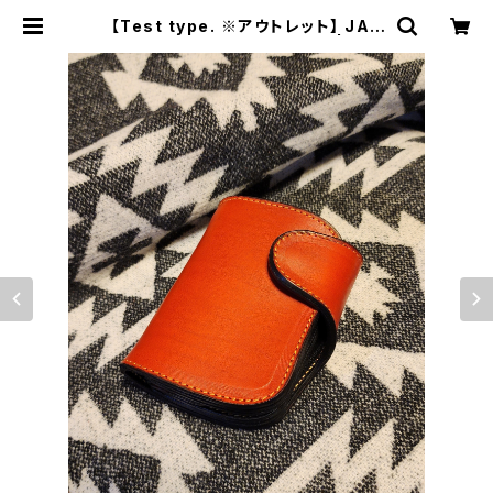
【Test type. ※アウトレット】 JAC
K.RIDE.SSW※テストカラー | JAC
K RIDE LEATHER.CO