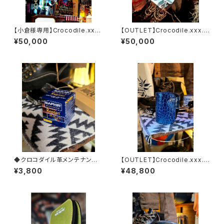
【小倉様専用】Crocodile.xxx .
【OUTLET】Crocodile.xxx.F
Edition
LAME.RED.Edition// SSW.2
¥50,000
¥50,000
D
◆クロコダイル革メンテナンス
【OUTLET】Crocodile.xxx.D
【レプタイルクリーム】◆
ark-Sapphire.Edition// JAC
¥3,800
¥48,800
K.RIDE.SSW