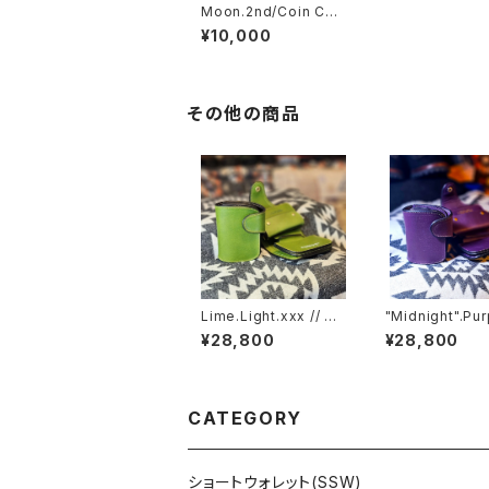
Moon.2nd/Coin Cas
e .Cr01GB
¥10,000
その他の商品
Lime.Light.xxx // JA
"Midnight".Pur
CK.RIDE.SSW
xx // JACK.RI
¥28,800
¥28,800
W
CATEGORY
ショートウォレット(SSW)