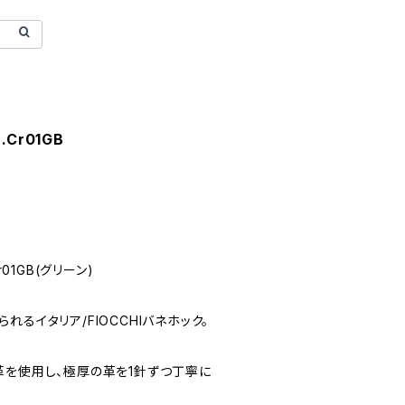
 .Cr01GB
Cr01GB(グリーン)
るイタリア/FIOCCHIバネホック。
革を使用し、極厚の革を1針ずつ丁寧に
。