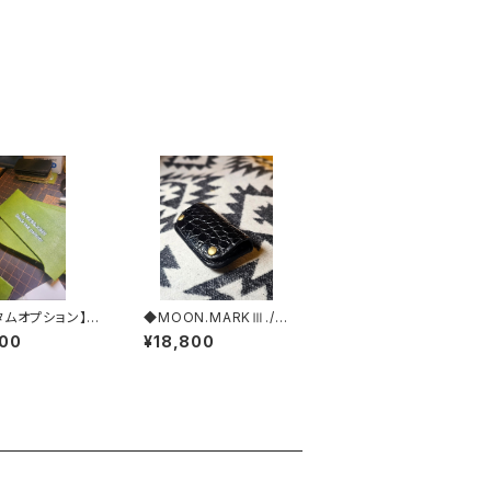
タムオプション】※
◆MOON.MARKⅢ./S
ム入れ加工
&B.Crocodile. Coin
000
¥18,800
Case.xxx. Black.Edi
tion