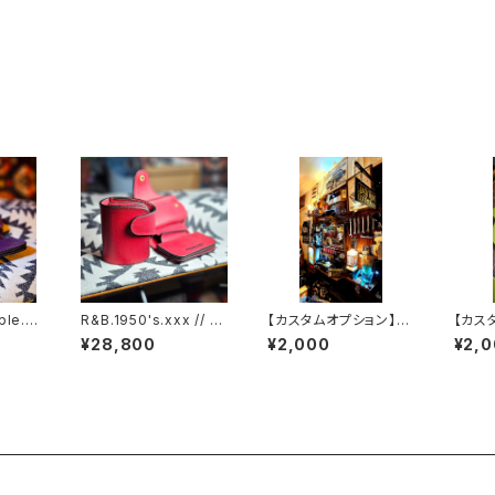
ple.x
R&B.1950's.xxx // J
【カスタムオプション】※
【カス
DE.SS
ACK.RIDE.SSW
カード1室×追加
ネー
¥28,800
¥2,000
¥2,