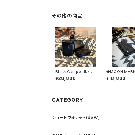
その他の商品
Black.Campbell.xxx
◆MOON.MARK
// JACK.RIDE.SSW
ephant. Coin 
¥28,800
¥18,800
xxx. Black.Edi
CATEGORY
ショートウォレット(SSW)