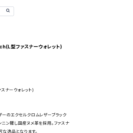
stitch(L型ファスナーウォレット)
型ファスナーウォレット)
ザーのエクセルクロムレザーブラック
ンニン鞣し国産ヌメ革を採用。ファスナ
沢な逸品となります。