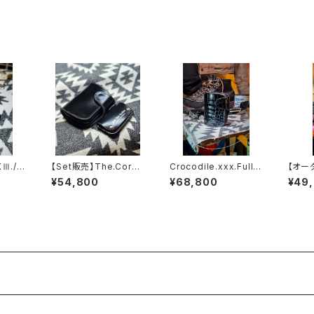
Ⅲ./El
【Set販売】The.Cordo
Crocodile.xxx.Full-
【オー
Case.
van.xxx.Full-Black.E
Black.Edition// JAC
※パー
¥54,800
¥68,800
¥49
tion
dition// JACK.RIDE.
K.RIDE.SSW
SSW
SSW