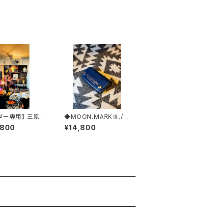
ダー専用】 三原様
◆MOON.MARKⅢ./C
プルエディション
ordovan. Coin Cas
,800
¥14,800
e.xxx.Navy.Blue.Edi
tion