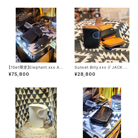
【1Set限定】Elephant.xxx.As
Sunset.Billy.xxx // JACK.RI
h'Gray-Black.Edition// JAC
DE.SSW
¥75,800
¥28,800
K.RIDE.SSW