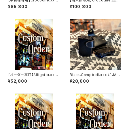
【平良様専用】Crocodile.xxx.
【高木様専用】Crocodile.xx
ORIENTAL-BLUE.Edition// J
x."HIMARAYA".Edition// JAC
¥85,800
¥100,800
ACK.RIDE.MSW
K.RIDE.SSW
【オーダー専用】Alligator.xxx.
Black.Campbell.xxx // JAC
Peacock,Blue.Edition// JA
K.RIDE.SSW
¥52,800
¥28,800
CK.RIDE.SSW