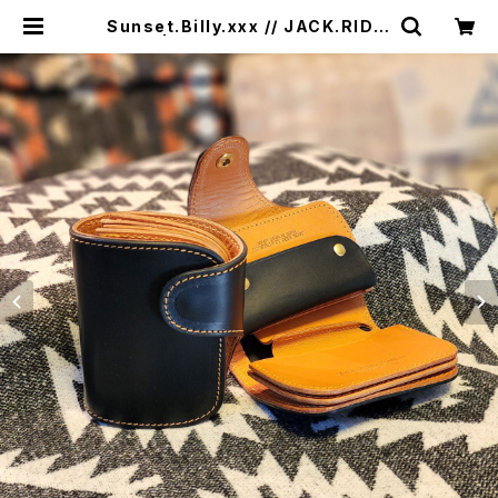
Sunset.Billy.xxx // JACK.RIDE.
SSW | JACK RIDE LEATHER.C
O