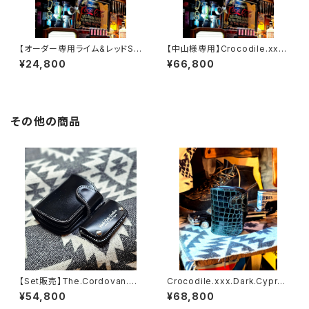
【オーダー専用ライム&レッドSS
【中山様専用】Crocodile.xxx.
W
Edition// JACK.RIDE.SSW
¥24,800
¥66,800
その他の商品
【Set販売】The.Cordovan.xx
Crocodile.xxx.Dark.Cypru
x.Full-Black.Edition// JAC
s.Edition// JACK.RIDE.SSW
¥54,800
¥68,800
K.RIDE.SSW