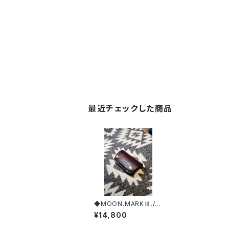
最近チェックした商品
◆MOON.MARKⅢ./C
ordovan. Coin Cas
¥14,800
e.xxx. Burgundy.Edi
tion