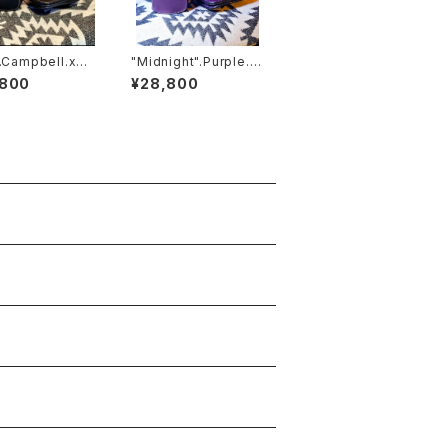
.Campbell.xxx
"Midnight".Purple.x
CK.RIDE.SSW
xx // JACK.RIDE.SS
,800
¥28,800
W