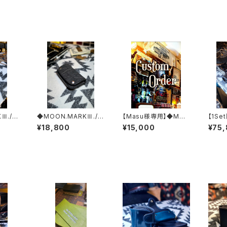
Ⅲ./C
◆MOON.MARKⅢ./El
【Masu様専用】◆MO
【1Se
 Cas
ephant. Coin Case.
ON.MARKⅢ./Croco
xxx.A
¥18,800
¥15,000
¥75
yan.E
xxx. Black.Edition
dile. Coin Case.xxx.
Editi
ORIENTAL'BLUE .Edi
SSW
tion