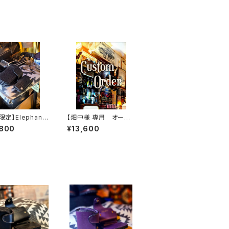
t限定】Elephant.
【畑中様 専用 オーダ
sh'Gray-Black.
ーカスタム一式
,800
¥13,600
on// JACK.RIDE.