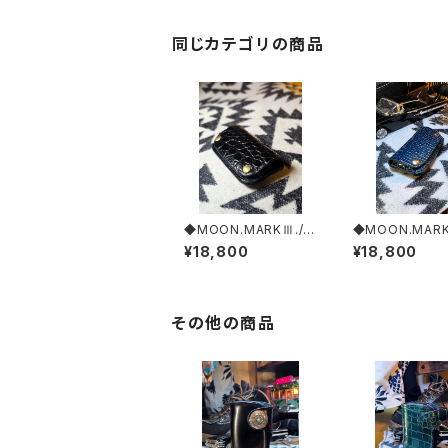
同じカテゴリの商品
◆MOON.MARKⅢ./S
◆MOON.MARK
&B.Crocodile. Coin
rocodile. Coin
¥18,800
¥18,800
Case.xxx. Black.Edi
e.xxx. Deep'C
tion
dition
その他の商品