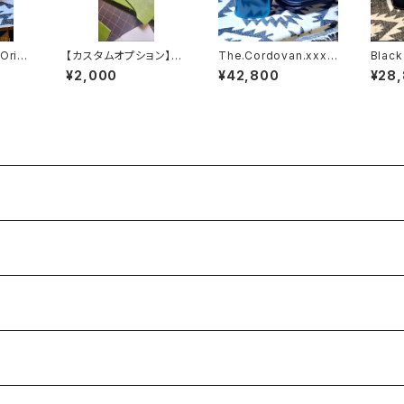
.Orien
【カスタムオプション】※
The.Cordovan.xxx.
Black
n// JA
ネーム入れ加工
NAVY.BLUE.Edition//
// JA
¥2,000
¥42,800
¥28
JACK.RIDE.SSW