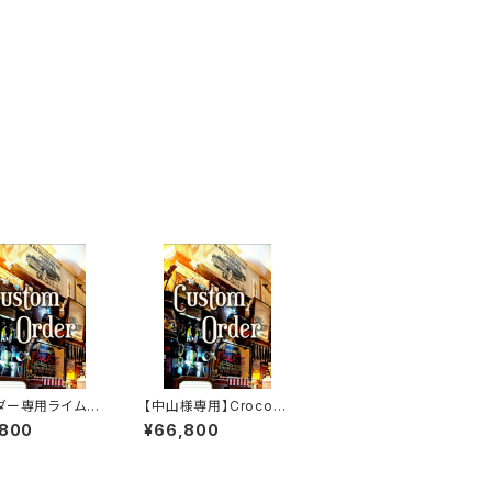
ダー専用ライム&
【中山様専用】Crocodi
SSW
le.xxx.Edition// JAC
,800
¥66,800
K.RIDE.SSW