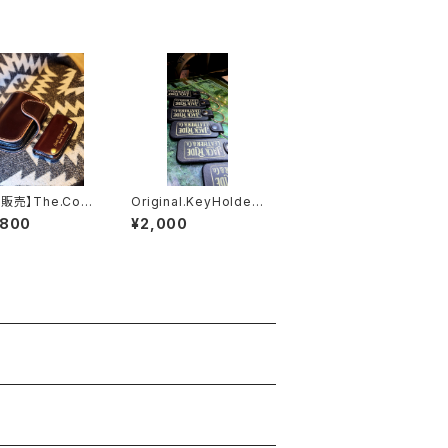
販売】The.Cord
Original.KeyHolder.
xxx.Burgundy.
xxx.// JACK.RIDE
,800
¥2,000
on// JACK.RIDE.