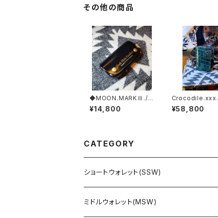
その他の商品
◆MOON.MARKⅢ./C
Crocodile.xxx
ordovan. Coin Cas
tal-Blue.Editio
¥14,800
¥58,800
e.xxx. BLACK&GOL
CK.RIDE.SSW
D.Edition
CATEGORY
ショートウォレット(SSW)
ミドルウォレット(MSW)