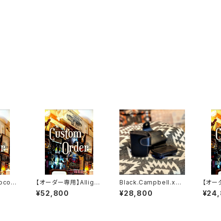
codi
【オーダー専用】Alligat
Black.Campbell.xxx
【オー
AYA".E
or.xxx.Peacock,Blu
// JACK.RIDE.SSW
レッド
¥52,800
¥28,800
¥24
RIDE.
e.Edition// JACK.RI
DE.SSW