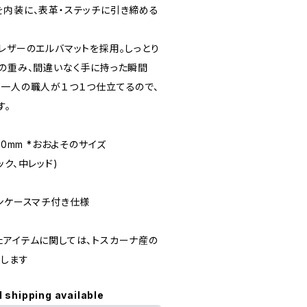
を内装に、表革・ステッチに引き締める
レザーのエルバマットを採用。しっとり
ーの重み、間違いなく手に持った瞬間
。一人の職人が１つ１つ仕立てるので、
す。
厚:30mm *おおよそのサイズ
ラック、中レッド)
ンケースマチ付き仕様
たアイテムに関しては、トスカーナ産の
します
l shipping available