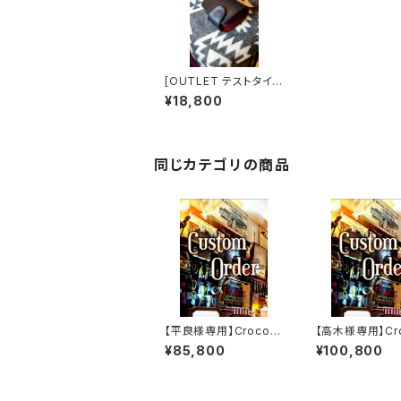
[OUTLET テストタイ
プ] ※マチ付 Red.Sta
¥18,800
nley.xxx // JACK.RI
DE.SSW
同じカテゴリの商品
【平良様専用】Crocodi
【高木様専用】Cro
le.xxx.ORIENTAL-BL
le.xxx."HIMAR
¥85,800
¥100,800
UE.Edition// JACK.RI
dition// JACK.
DE.MSW
SSW