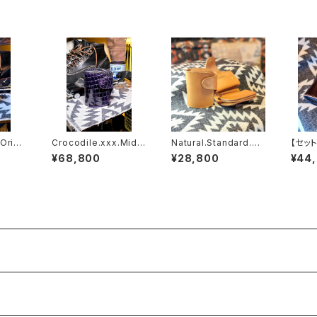
.Orien
Crocodile.xxx.Midni
Natural.Standard.xx
【セット
n// JA
ght'Purple.Edition//
x // JACK.RIDE.SSW
ovan.
¥68,800
¥28,800
¥44
JACK.RIDE.SSW
Editi
SSW