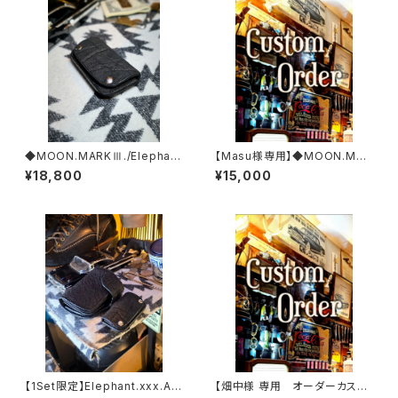
◆MOON.MARKⅢ./Elephan
【Masu様専用】◆MOON.MAR
t. Coin Case.xxx. Black.Edi
KⅢ./Crocodile. Coin Case.
¥18,800
¥15,000
tion
xxx.ORIENTAL'BLUE .Editio
n
【1Set限定】Elephant.xxx.As
【畑中様 専用 オーダーカスタ