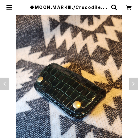
◆MOON.MARKⅢ./Crocodile. C
oin Case.xxx. Green.Edition |
JACK RIDE LEATHER.CO