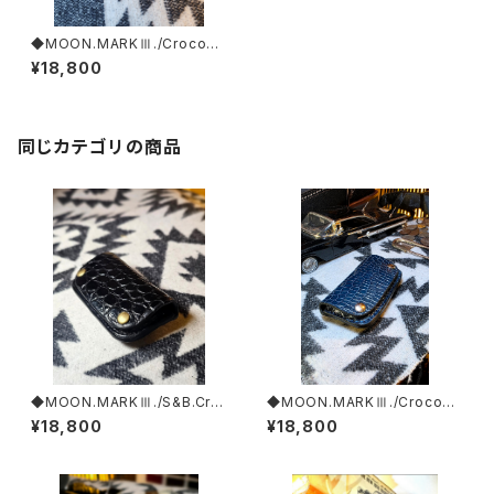
◆MOON.MARKⅢ./Crocodil
e. Coin Case.xxx. Green.E
¥18,800
dition
同じカテゴリの商品
◆MOON.MARKⅢ./S&B.Cro
◆MOON.MARKⅢ./Crocodil
codile. Coin Case.xxx. Bla
e. Coin Case.xxx. Deep'Cy
¥18,800
¥18,800
ck.Edition
an.Edition