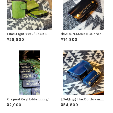
Lime.Light.xxx // JACK.RID
◆MOON.MARKⅢ./Cordova
E.SSW
n. Coin Case.xxx. BLACK&
¥28,800
¥14,800
GOLD.Edition
Original.KeyHolder.xxx.// J
【Set販売】The.Cordovan.xx
ACK.RIDE
x.NAVY.BLUE.Edition// JAC
¥2,000
¥54,800
K.RIDE.SSW