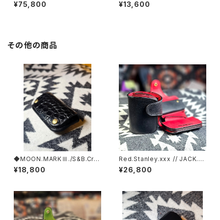
h'Gray-Black.Edition// JAC
ム一式
¥75,800
¥13,600
K.RIDE.SSW
その他の商品
◆MOON.MARKⅢ./S&B.Cro
Red.Stanley.xxx // JACK.RI
codile. Coin Case.xxx. Bla
DE.SSW
¥18,800
¥26,800
ck.Edition