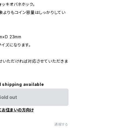
ォッキオバネホック。
象よりもコイン容量はしっかりしてい
m×D 23mm
サイズになります。
せいただければ対応させていただきま
l shipping available
Sold out
にお住まいの方向け
通報する