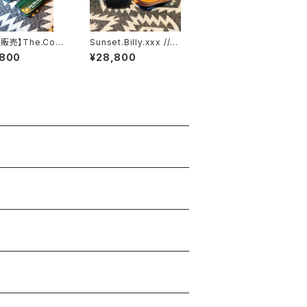
販売】The.Cord
Sunset.Billy.xxx // J
xxx.Green.Edit
ACK.RIDE.SSW
,800
¥28,800
 JACK.RIDE.SS