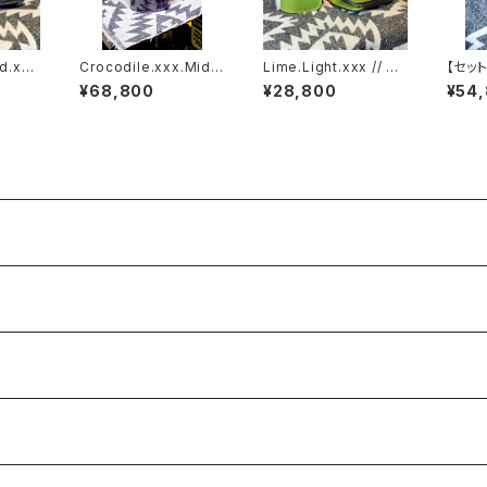
d.xxx
Crocodile.xxx.Midni
Lime.Light.xxx // JA
【セット
SSW
ght'Purple.Edition//
CK.RIDE.SSW
ovan.
¥68,800
¥28,800
¥54
JACK.RIDE.SSW
ion//
W