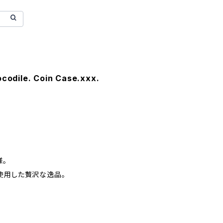
dile. Coin Case.xxx.
様。
使用した贅沢な逸品。