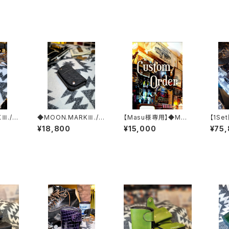
Ⅲ./C
◆MOON.MARKⅢ./El
【Masu様専用】◆MO
【1Se
 Cas
ephant. Coin Case.
ON.MARKⅢ./Croco
xxx.A
¥18,800
¥15,000
¥75
yan.E
xxx. Black.Edition
dile. Coin Case.xxx.
Editi
ORIENTAL'BLUE .Edi
SSW
tion