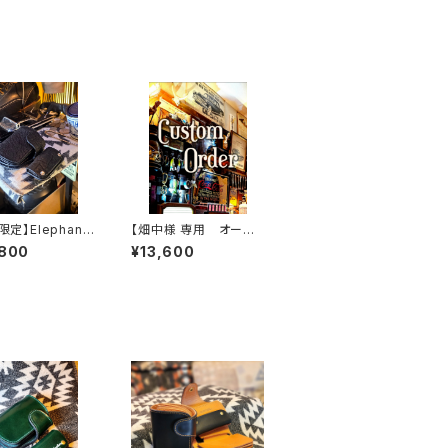
t限定】Elephant.
【畑中様 専用 オーダ
sh'Gray-Black.
ーカスタム一式
,800
¥13,600
on// JACK.RIDE.