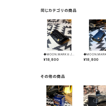
同じカテゴリの商品
◆MOON.MARKⅢ./S
◆MOON.MARK
&B.Crocodile. Coin
rocodile. Coin
¥18,800
¥18,800
Case.xxx. Black.Edi
e.xxx. Deep'C
tion
dition
その他の商品