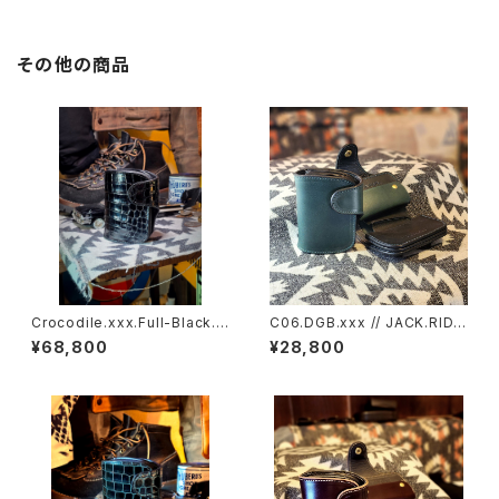
その他の商品
Crocodile.xxx.Full-Black.E
C06.DGB.xxx // JACK.RIDE.
dition// JACK.RIDE.SSW
SSW
¥68,800
¥28,800