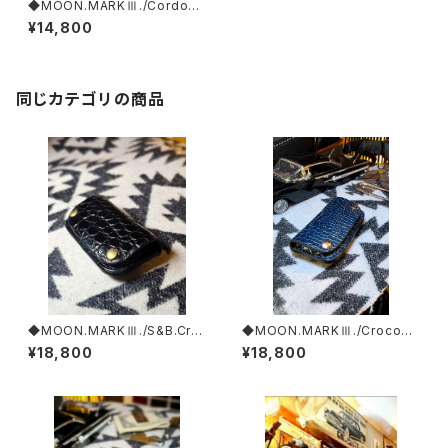
◆MOON.MARKⅢ./Cordova
n. Coin Case.xxx.Burgund
¥14,800
y.Edition
同じカテゴリの商品
◆MOON.MARKⅢ./S&B.Cro
◆MOON.MARKⅢ./Crocodil
codile. Coin Case.xxx. Bla
e. Coin Case.xxx. Deep'Cy
¥18,800
¥18,800
ck.Edition
an.Edition