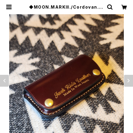
◆MOON.MARKⅢ./Cordovan. C
oin Case.xxx.Burgundy.Editio
n | JACK RIDE LEATHER.CO