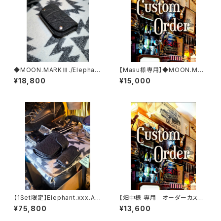
◆MOON.MARKⅢ./Elephan
【Masu様専用】◆MOON.MAR
t. Coin Case.xxx. Black.Edi
KⅢ./Crocodile. Coin Case.
¥18,800
¥15,000
tion
xxx.ORIENTAL'BLUE .Editio
n
【1Set限定】Elephant.xxx.As
【畑中様 専用 オーダーカスタ
h'Gray-Black.Edition// JAC
ム一式
¥75,800
¥13,600
K.RIDE.SSW