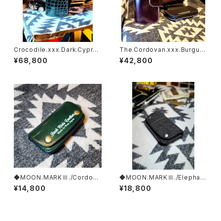
Crocodile.xxx.Dark.Cypru
The.Cordovan.xxx.Burgun
s.Edition// JACK.RIDE.SSW
dy.Edition// JACK.RIDE.SS
¥68,800
¥42,800
W
◆MOON.MARKⅢ./Cordova
◆MOON.MARKⅢ./Elephan
n. Coin Case.xxx. Green.E
t. Coin Case.xxx. Black.Edi
¥14,800
¥18,800
dition
tion