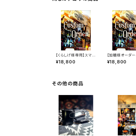
【くらしげ様専用】スマー
【加糖様オーダー
トウォレット
※XSWカスタム
¥18,800
¥18,800
その他の商品