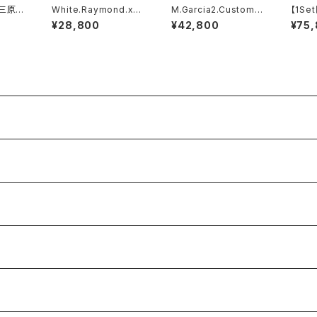
 三原様
White.Raymond.xxx
M.Garcia2.Custom.x
【1Se
ション
// JACK.RIDE.SSW
xx // JACK.RIDE.SS
xxx.A
¥28,800
¥42,800
¥75
W
Editi
SSW