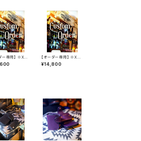
ダー専用】 ※XS
【オーダー専用】 ※XS
コードバンカスタ
Wアリゾナカスタムモデ
,600
¥14,800
ル
ル