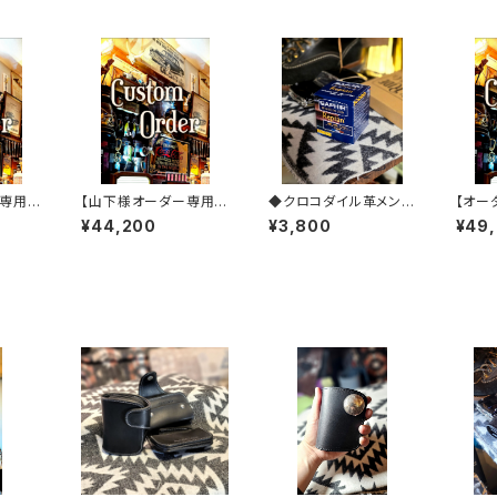
専用】
【山下様オーダー専用】
◆クロコダイル革メンテ
【オー
※XSW+キーケース
ナンス【レプタイルクリ
W×2
¥44,200
¥3,800
¥49
ーム】◆
ムモデ