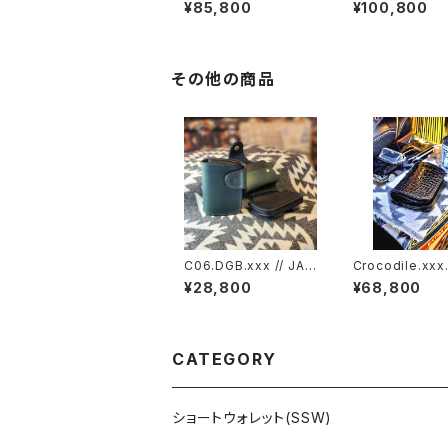
le.xxx.ORIENTAL-BL
le.xxx."HIMAR
¥85,800
¥100,800
UE.Edition// JACK.RI
dition// JACK.
DE.MSW
SSW
その他の商品
C06.DGB.xxx // JAC
Crocodile.xxx.
K.RIDE.SSW
Black.Edition/
¥28,800
¥68,800
K.RIDE.SSW
CATEGORY
ショートウォレット(SSW)