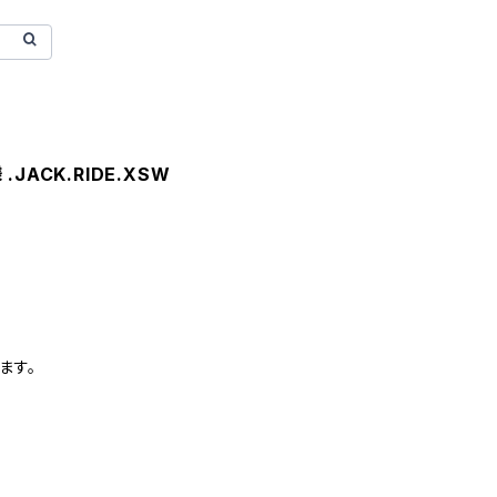
JACK.RIDE.XSW
ます。
)