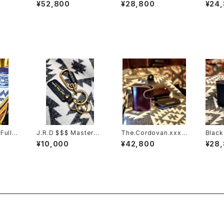
AYA".E
or.xxx.Peacock,Blu
// JACK.RIDE.SSW
レッド
¥52,800
¥28,800
¥24
RIDE.
e.Edition// JACK.RI
DE.SSW
Full-
J.R.D $$$ Master×K
The.Cordovan.xxx.
Black
/ JAC
eyring B&G $$$
Burgundy.Edition// J
// JA
¥10,000
¥42,800
¥28
ACK.RIDE.SSW