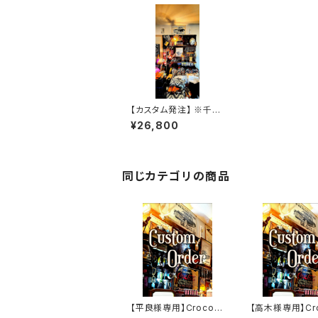
【カスタム発注】 ※千野
様 .JACK.RIDE.XSW
¥26,800
同じカテゴリの商品
【平良様専用】Crocodi
【高木様専用】Cro