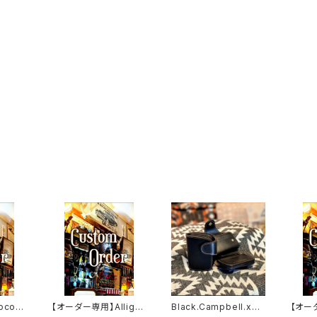
codi
【オーダー専用】Alligat
Black.Campbell.xxx
【オー