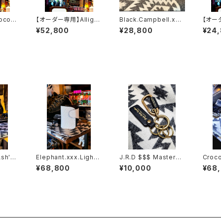
codi
【オーダー専用】Alligat
Black.Campbell.xxx
【オー
AYA".E
or.xxx.Peacock,Blu
// JACK.RIDE.SSW
レッド
¥52,800
¥28,800
¥24
RIDE.
e.Edition// JACK.RI
DE.SSW
Ash'Gr
Elephant.xxx.Ligh
J.R.D $$$ Master×K
Croco
on// J
t'Gray-White.Editio
eyring B&G $$$
Black
¥68,800
¥10,000
¥68
W
n// JACK.RIDE.SSW
K.RI