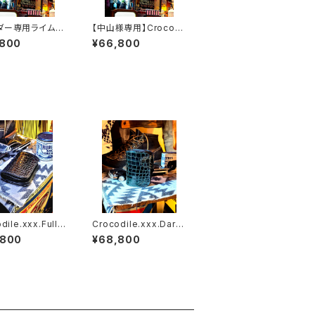
ダー専用ライム&
【中山様専用】Crocodi
SSW
le.xxx.Edition// JAC
,800
¥66,800
K.RIDE.SSW
dile.xxx.Full-
Crocodile.xxx.Dark.
.Edition// JAC
Cyprus.Edition// JA
,800
¥68,800
DE.SSW
CK.RIDE.SSW