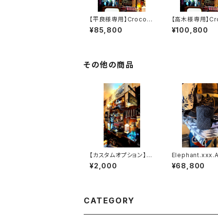
【平良様専用】Crocodi
【高木様専用】Cro
le.xxx.ORIENTAL-BL
le.xxx."HIMAR
¥85,800
¥100,800
UE.Edition// JACK.RI
dition// JACK.
DE.MSW
SSW
その他の商品
【カスタムオプション】※
Elephant.xxx.
カード1室×追加
ay-Black.Editi
¥2,000
¥68,800
ACK.RIDE.SS
CATEGORY