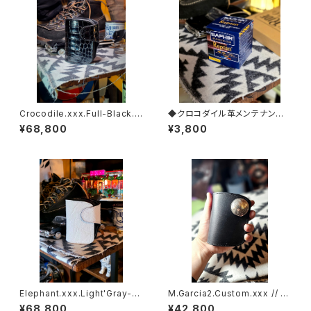
Crocodile.xxx.Full-Black.E
◆クロコダイル革メンテナンス
dition// JACK.RIDE.SSW
【レプタイルクリーム】◆
¥68,800
¥3,800
Elephant.xxx.Light'Gray-W
M.Garcia2.Custom.xxx // J
hite.Edition// JACK.RIDE.S
ACK.RIDE.SSW
¥68,800
¥42,800