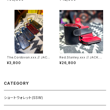
SW
The.Cordovan.xxx.// JACK.
Red.Stanley.xxx // JACK.RI
RIDE.KEYCHAIN
DE.SSW
¥3,800
¥26,800
CATEGORY
ショートウォレット(SSW)