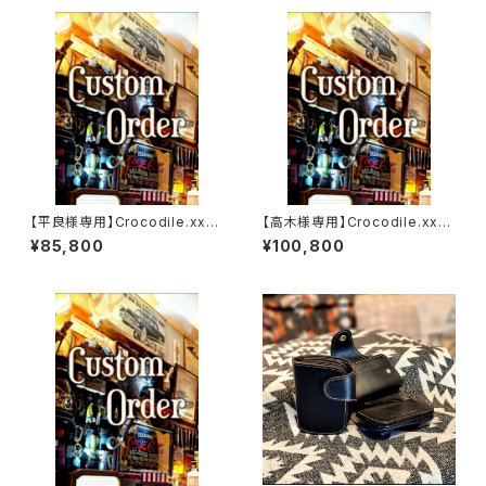
【平良様専用】Crocodile.xxx.
【高木様専用】Crocodile.xx
ORIENTAL-BLUE.Edition// J
x."HIMARAYA".Edition// JAC
¥85,800
¥100,800
ACK.RIDE.MSW
K.RIDE.SSW