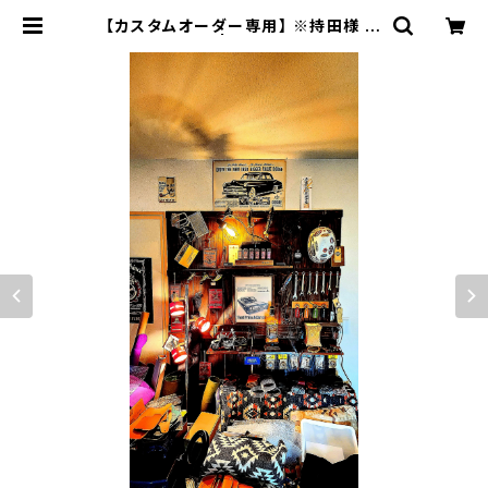
【カスタムオーダー専用】 ※持田様 コ
ードバンSSW | JACK RIDE LEAT
HER.CO