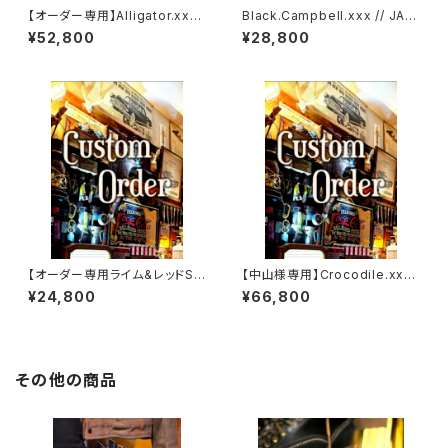
【オーダー専用】Alligator.xxx.
Black.Campbell.xxx // JAC
Peacock,Blue.Edition// JA
K.RIDE.SSW
¥52,800
¥28,800
CK.RIDE.SSW
【オーダー専用ライム&レッドSS
【中山様専用】Crocodile.xxx.
W
Edition// JACK.RIDE.SSW
¥24,800
¥66,800
その他の商品