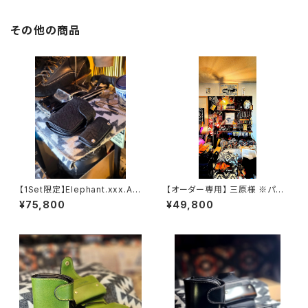
その他の商品
【1Set限定】Elephant.xxx.As
【オーダー専用】 三原様 ※パー
h'Gray-Black.Edition// JAC
プルエディション SSW
¥75,800
¥49,800
K.RIDE.SSW