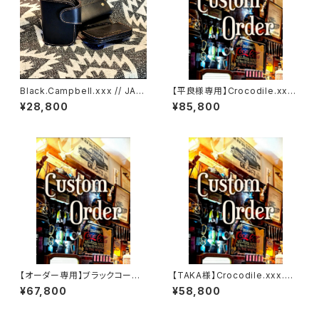
Black.Campbell.xxx // JAC
【平良様専用】Crocodile.xxx.
K.RIDE.SSW
ORIENTAL-BLUE.Edition// J
¥28,800
¥85,800
ACK.RIDE.MSW
【オーダー専用】ブラックコード
【TAKA様】Crocodile.xxx.Da
バンカスタム JACK.RIDE.SSW
rk.Cyprus.Edition// JACK.RI
¥67,800
¥58,800
DE.SSW