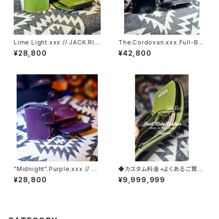
Lime.Light.xxx // JACK.RID
The.Cordovan.xxx.Full-Bla
E.SSW
ck.Edition // JACK.RIDE.SS
¥28,800
¥42,800
W
"Midnight".Purple.xxx // JA
◆カスタム料金+よくあるご質問
CK.RIDE.SSW
まとめ◆
¥28,800
¥9,999,999