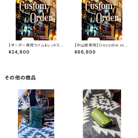
【オーダー専用ライム&レッドSS
【中山様専用】Crocodile.xxx.
W
Edition// JACK.RIDE.SSW
¥24,800
¥66,800
その他の商品