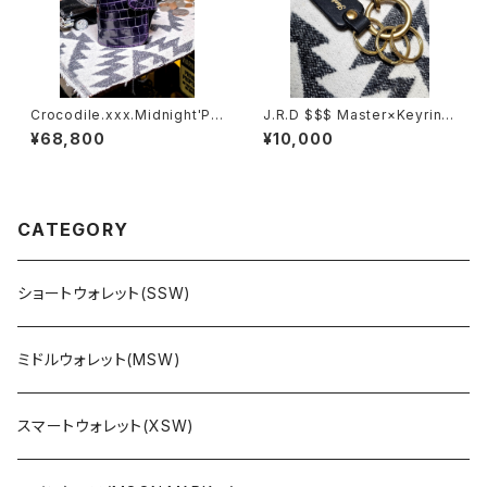
Crocodile.xxx.Midnight'Pu
J.R.D $$$ Master×Keyring
rple.Edition// JACK.RIDE.S
B&G $$$
¥68,800
¥10,000
SW
CATEGORY
ショートウォレット(SSW)
ミドルウォレット(MSW)
スマートウォレット(XSW)