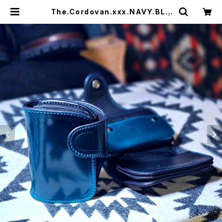
The.Cordovan.xxx.NAVY.BLU
E.Edition// JACK.RIDE.SSW |
JACK RIDE LEATHER.CO