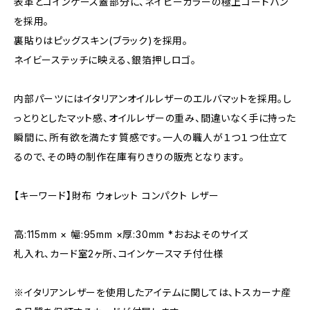
表革とコインケース蓋部分に、ネイビーカラーの極上コードバン
を採用。
裏貼りはピッグスキン(ブラック)を採用。
ネイビーステッチに映える、銀箔押しロゴ。
内部パーツにはイタリアンオイルレザーのエルバマットを採用。し
っとりとしたマット感、オイルレザーの重み、間違いなく手に持った
瞬間に、所有欲を満たす質感です。一人の職人が１つ１つ仕立て
るので、その時の制作在庫有りきりの販売となります。
【キーワード】財布 ウォレット コンパクト レザー
高:115mm × 幅:95mm ×厚:30mm *おおよそのサイズ
札入れ、カード室2ヶ所、コインケースマチ付仕様
※イタリアンレザーを使用したアイテムに関しては、トスカーナ産