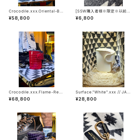
Crocodile.xxx.Oriental-Blu
[SSW購入者様※限定※以前購
e.Edition// JACK.RIDE.SSW
入の方も！カラー自由]◆MOO
¥58,800
¥6,800
N.MARKⅢ./ Coin Case.
Crocodile.xxx.Flame-Red.
Surface."White".xxx // JAC
Edition// JACK.RIDE.SSW
K.RIDE.SSW
¥68,800
¥28,800