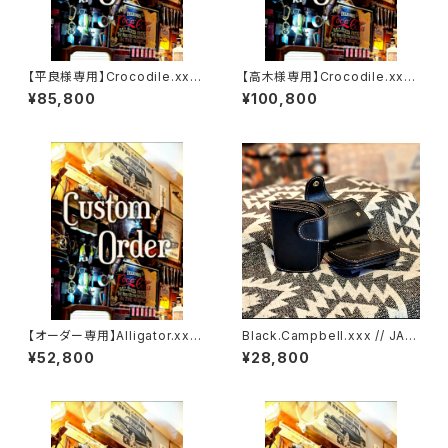
【平良様専用】Crocodile.xxx.
【高木様専用】Crocodile.xx
ORIENTAL-BLUE.Edition// J
x."HIMARAYA".Edition// JAC
¥85,800
¥100,800
ACK.RIDE.MSW
K.RIDE.SSW
【オーダー専用】Alligator.xxx.
Black.Campbell.xxx // JAC
Peacock,Blue.Edition// JA
K.RIDE.SSW
¥52,800
¥28,800
CK.RIDE.SSW