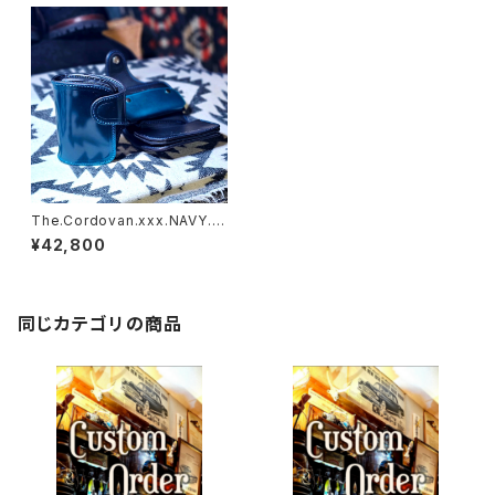
The.Cordovan.xxx.NAVY.B
LUE.Edition// JACK.RIDE.S
¥42,800
SW
同じカテゴリの商品