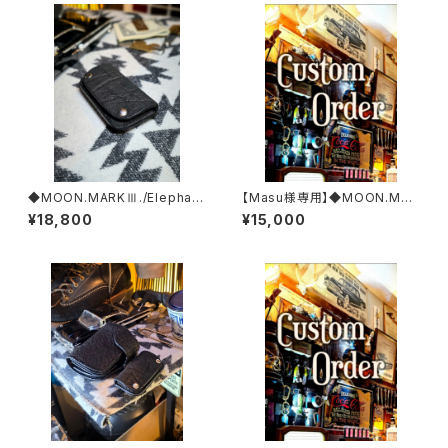
◆MOON.MARKⅢ./Elephan
【Masu様専用】◆MOON.MAR
t. Coin Case.xxx. Black.Edi
KⅢ./Crocodile. Coin Case.
¥18,800
¥15,000
tion
xxx.ORIENTAL'BLUE .Editio
n