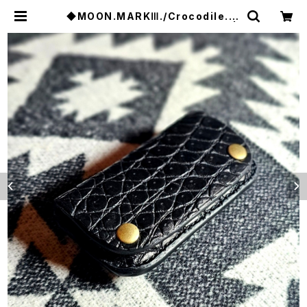
◆MOON.MARKⅢ./Crocodile. C
oin Case.xxx. Black.Edition |
JACK RIDE LEATHER.CO