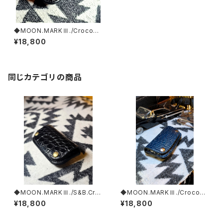
◆MOON.MARKⅢ./Crocodil
e. Coin Case.xxx. Black.Ed
¥18,800
ition
同じカテゴリの商品
◆MOON.MARKⅢ./S&B.Cro
◆MOON.MARKⅢ./Crocodil
codile. Coin Case.xxx. Bla
e. Coin Case.xxx. Deep'Cy
¥18,800
¥18,800
ck.Edition
an.Edition