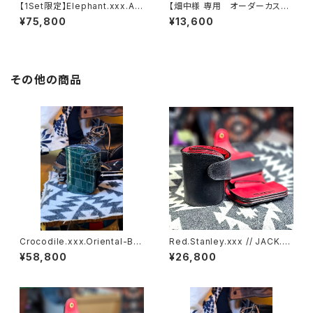
【1Set限定】Elephant.xxx.As
【畑中様 専用 オーダーカスタ
h'Gray-Black.Edition// JAC
ム一式
¥75,800
¥13,600
K.RIDE.SSW
その他の商品
Crocodile.xxx.Oriental-Blu
Red.Stanley.xxx // JACK.RI
e.Edition// JACK.RIDE.SSW
DE.SSW
¥58,800
¥26,800