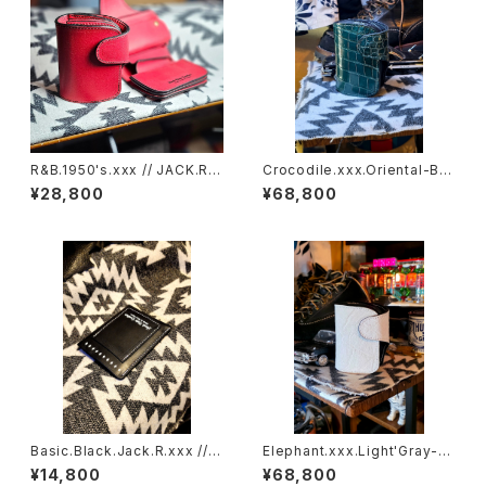
R&B.1950's.xxx // JACK.RID
Crocodile.xxx.Oriental-Blu
E.SSW
e.Edition// JACK.RIDE.SSW
¥28,800
¥68,800
Basic.Black.Jack.R.xxx // J
Elephant.xxx.Light'Gray-W
ACK.RIDE.XSW
hite.Edition// JACK.RIDE.S
¥14,800
¥68,800
SW