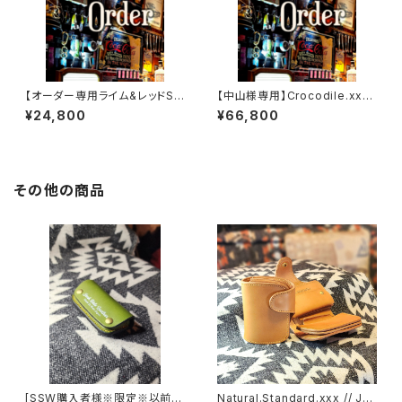
【オーダー専用ライム&レッドSS
【中山様専用】Crocodile.xxx.
W
Edition// JACK.RIDE.SSW
¥24,800
¥66,800
その他の商品
[SSW購入者様※限定※以前購
Natural.Standard.xxx // JA