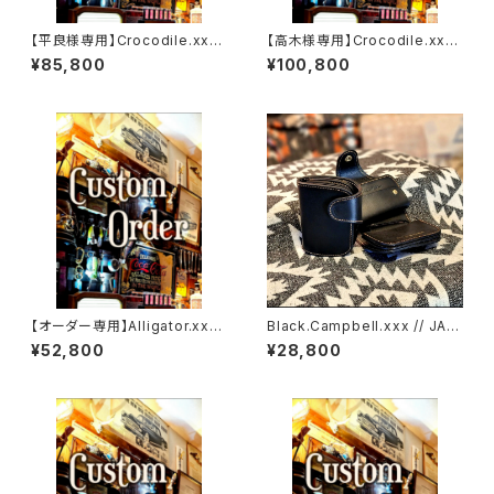
【平良様専用】Crocodile.xxx.
【高木様専用】Crocodile.xx
ORIENTAL-BLUE.Edition// J
x."HIMARAYA".Edition// JAC
¥85,800
¥100,800
ACK.RIDE.MSW
K.RIDE.SSW
【オーダー専用】Alligator.xxx.
Black.Campbell.xxx // JAC
Peacock,Blue.Edition// JA
K.RIDE.SSW
¥52,800
¥28,800
CK.RIDE.SSW