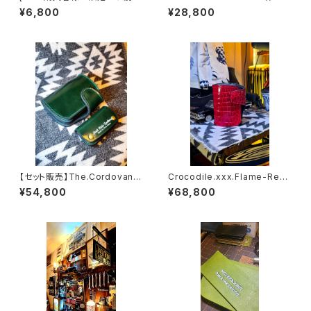
入の方も！カラー自由]◆MOO
CK.RIDE.SSW
¥6,800
¥28,800
N.MARKⅢ./ Coin Case.
【セット販売】The.Cordovan.x
Crocodile.xxx.Flame-Red.
xx.Green.Edition// JACK.RI
Edition// JACK.RIDE.SSW
¥54,800
¥68,800
DE.SSW