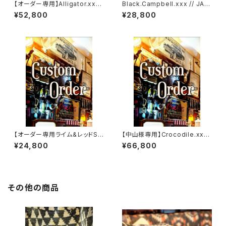
【オーダー専用】Alligator.xxx.
Black.Campbell.xxx // JAC
Peacock,Blue.Edition// JA
K.RIDE.SSW
¥52,800
¥28,800
CK.RIDE.SSW
【オーダー専用ライム&レッドSS
【中山様専用】Crocodile.xxx.
W
Edition// JACK.RIDE.SSW
¥24,800
¥66,800
その他の商品