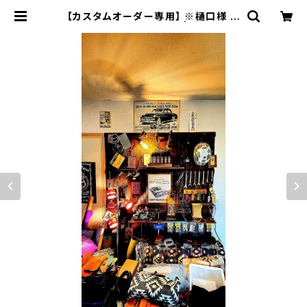
【カスタムオーダー専用】 ※樋口様 カ
スタムナチュラル SSW | JACK RI
DE LEATHER.CO