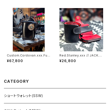
Custom.Cordovan.xxx.Full
Red.Stanley.xxx // JACK.RI
-Black.Edition // JACK.RID
DE.SSW
¥67,800
¥26,800
E.SSW
CATEGORY
ショートウォレット(SSW)