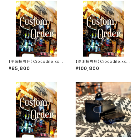
【平良様専用】Crocodile.xxx.
【高木様専用】Crocodile.xx
ORIENTAL-BLUE.Edition// J
x."HIMARAYA".Edition// JAC
¥85,800
¥100,800
ACK.RIDE.MSW
K.RIDE.SSW