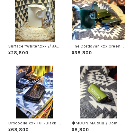
Surface."White".xxx // JAC
The.Cordovan.xxx.Green.E
K.RIDE.SSW
dition// JACK.RIDE.SSW
¥28,800
¥38,800
Crocodile.xxx.Full-Black.E
◆MOON.MARKⅢ./ Coin Ca
dition// JACK.RIDE.SSW
se.xxx. Elbamatt.Edition.R
¥68,800
¥8,800