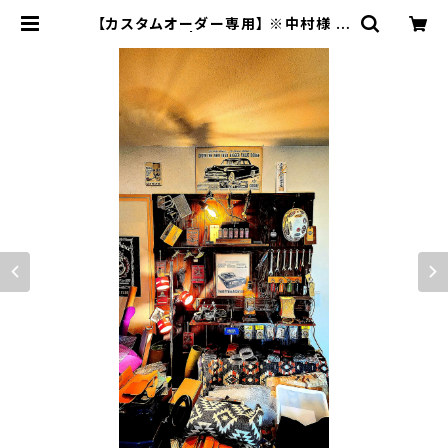
【カスタムオーダー専用】 ※中村様 ブ
ラック SSW | JACK RIDE LEATH
ER.CO