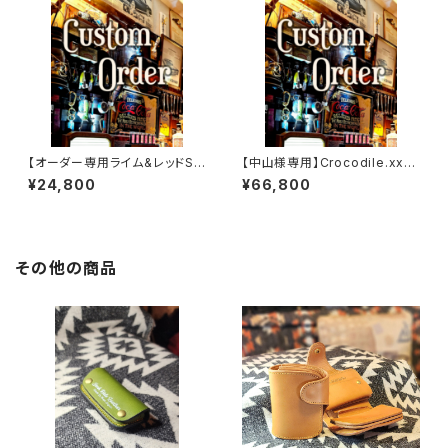
【オーダー専用ライム&レッドSS
【中山様専用】Crocodile.xxx.
W
Edition// JACK.RIDE.SSW
¥24,800
¥66,800
その他の商品