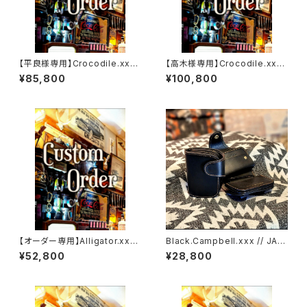
【平良様専用】Crocodile.xxx.
【高木様専用】Crocodile.xx
ORIENTAL-BLUE.Edition// J
x."HIMARAYA".Edition// JAC
¥85,800
¥100,800
ACK.RIDE.MSW
K.RIDE.SSW
【オーダー専用】Alligator.xxx.
Black.Campbell.xxx // JAC
Peacock,Blue.Edition// JA
K.RIDE.SSW
¥52,800
¥28,800
CK.RIDE.SSW