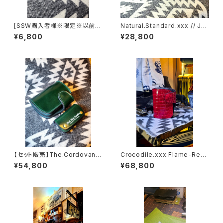
[SSW購入者様※限定※以前購
Natural.Standard.xxx // JA
入の方も！カラー自由]◆MOO
CK.RIDE.SSW
¥6,800
¥28,800
N.MARKⅢ./ Coin Case.
【セット販売】The.Cordovan.x
Crocodile.xxx.Flame-Red.
xx.Green.Edition// JACK.RI
Edition// JACK.RIDE.SSW
¥54,800
¥68,800
DE.SSW