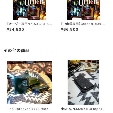
【オーダー専用ライム&レッドSS
【中山様専用】Crocodile.xxx.
W
Edition// JACK.RIDE.SSW
¥24,800
¥66,800
その他の商品
The.Cordovan.xxx.Green.E
◆MOON.MARKⅢ./Elephan
dition// JACK.RIDE.SSW
t. Coin Case.xxx. Black.Edi