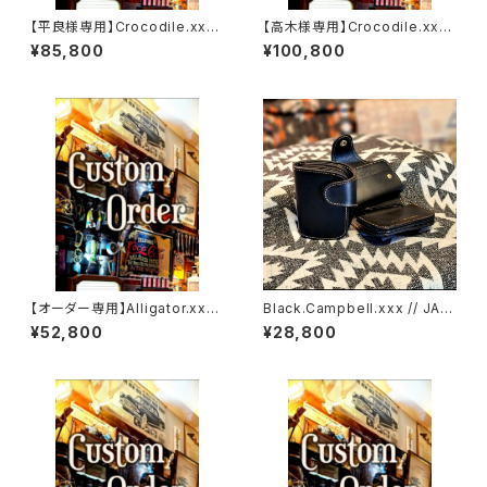
【平良様専用】Crocodile.xxx.
【高木様専用】Crocodile.xx
ORIENTAL-BLUE.Edition// J
x."HIMARAYA".Edition// JAC
¥85,800
¥100,800
ACK.RIDE.MSW
K.RIDE.SSW
【オーダー専用】Alligator.xxx.
Black.Campbell.xxx // JAC
Peacock,Blue.Edition// JA
K.RIDE.SSW
¥52,800
¥28,800
CK.RIDE.SSW