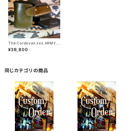
The.Cordovan.xxx.ARMY.G
REEN.Edition// JACK.RIDE.
¥38,800
SSW
同じカテゴリの商品