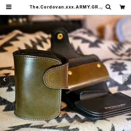
The.Cordovan.xxx.ARMY.GRE
EN.Edition// JACK.RIDE.SSW |
JACK RIDE LEATHER.CO