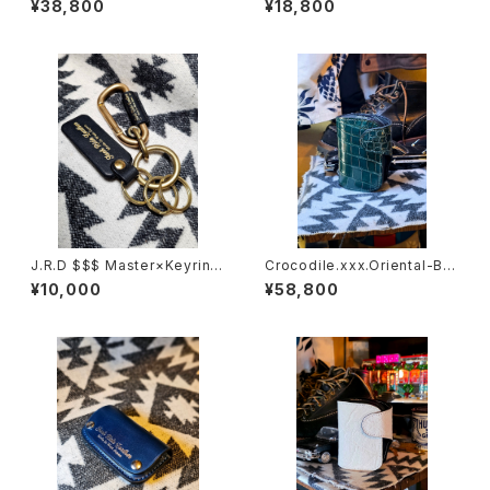
¥38,800
¥18,800
tion
J.R.D $$$ Master×Keyring
Crocodile.xxx.Oriental-Blu
B&G $$$
e.Edition// JACK.RIDE.SSW
¥10,000
¥58,800