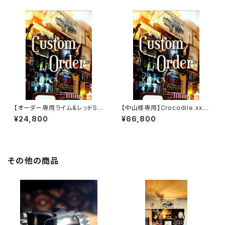
【オーダー専用ライム&レッドSS
【中山様専用】Crocodile.xxx.
W
Edition// JACK.RIDE.SSW
¥24,800
¥66,800
その他の商品