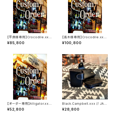
【平良様専用】Crocodile.xxx.
【高木様専用】Crocodile.xx
ORIENTAL-BLUE.Edition// J
x."HIMARAYA".Edition// JAC
¥85,800
¥100,800
ACK.RIDE.MSW
K.RIDE.SSW
【オーダー専用】Alligator.xxx.
Black.Campbell.xxx // JAC
Peacock,Blue.Edition// JA
K.RIDE.SSW
¥52,800
¥28,800
CK.RIDE.SSW