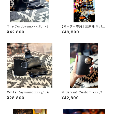
The.Cordovan.xxx.Full-Bla
【オーダー専用】 三原様 ※パー
ck.Edition // JACK.RIDE.SS
プルエディション SSW
¥42,800
¥49,800
W
White.Raymond.xxx // JAC
M.Garcia2.Custom.xxx // J
K.RIDE.SSW
ACK.RIDE.SSW
¥28,800
¥42,800