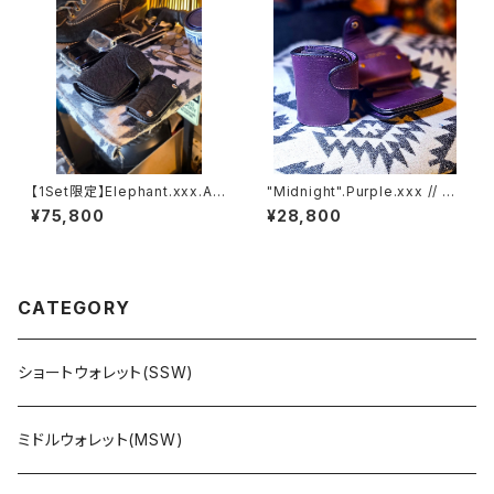
【1Set限定】Elephant.xxx.As
"Midnight".Purple.xxx // JA
h'Gray-Black.Edition// JAC
CK.RIDE.SSW
¥75,800
¥28,800
K.RIDE.SSW
CATEGORY
ショートウォレット(SSW)
ミドルウォレット(MSW)