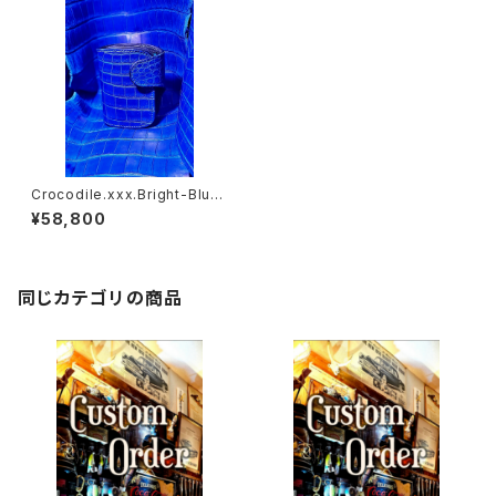
Crocodile.xxx.Bright-Blue.
Edition// JACK.RIDE.SSW
¥58,800
同じカテゴリの商品