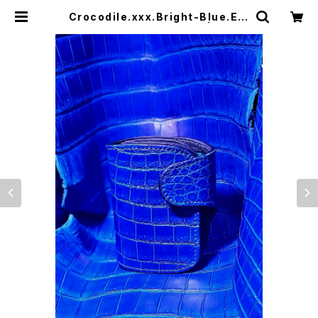
Crocodile.xxx.Bright-Blue.Edi
tion// JACK.RIDE.SSW | JACK
RIDE LEATHER.CO