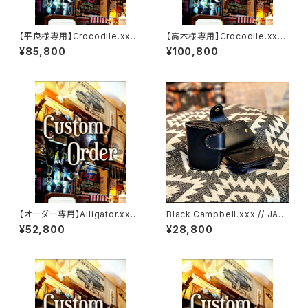
【平良様専用】Crocodile.xxx.
【高木様専用】Crocodile.xx
ORIENTAL-BLUE.Edition// J
x."HIMARAYA".Edition// JAC
¥85,800
¥100,800
ACK.RIDE.MSW
K.RIDE.SSW
【オーダー専用】Alligator.xxx.
Black.Campbell.xxx // JAC
Peacock,Blue.Edition// JA
K.RIDE.SSW
¥52,800
¥28,800
CK.RIDE.SSW