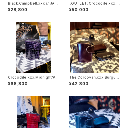
Black.Campbell.xxx // JAC
【OUTLET】Crocodile.xxx.F
K.RIDE.SSW
LAME.RED.Edition// SSW.2
¥28,800
¥50,000
D
Crocodile.xxx.Midnight'Pu
The.Cordovan.xxx.Burgun
rple.Edition// JACK.RIDE.S
dy.Edition// JACK.RIDE.SS
¥68,800
¥42,800
SW
W