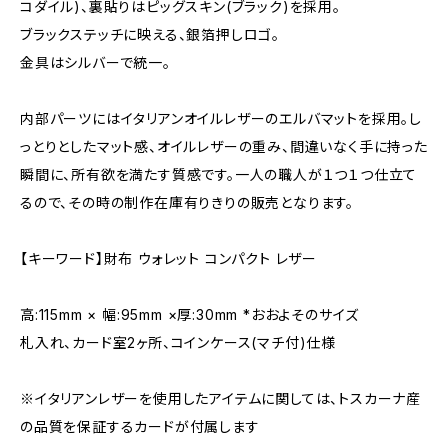
コダイル)、裏貼りはピッグスキン(ブラック)を採用。
ブラックステッチに映える、銀箔押しロゴ。
金具はシルバーで統一。
内部パーツにはイタリアンオイルレザーのエルバマットを採用。し
っとりとしたマット感、オイルレザーの重み、間違いなく手に持った
瞬間に、所有欲を満たす質感です。一人の職人が１つ１つ仕立て
るので、その時の制作在庫有りきりの販売となります。
【キーワード】財布 ウォレット コンパクト レザー
高:115mm × 幅:95mm ×厚:30mm *おおよそのサイズ
札入れ、カード室2ヶ所、コインケース(マチ付)仕様
※イタリアンレザーを使用したアイテムに関しては、トスカーナ産
の品質を保証するカードが付属します