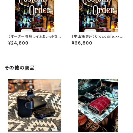
【オーダー専用ライム&レッドSS
【中山様専用】Crocodile.xxx.
W
Edition// JACK.RIDE.SSW
¥24,800
¥66,800
その他の商品