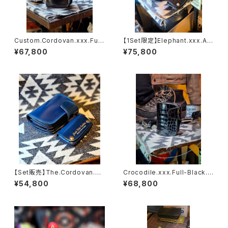
Custom.Cordovan.xxx.Full
【1Set限定】Elephant.xxx.As
-Black.Edition // JACK.RID
h'Gray-Black.Edition// JAC
¥67,800
¥75,800
E.SSW
K.RIDE.SSW
【Set販売】The.Cordovan.xx
Crocodile.xxx.Full-Black.E
x.NAVY.BLUE.Edition// JAC
dition// JACK.RIDE.SSW
¥54,800
¥68,800
K.RIDE.SSW