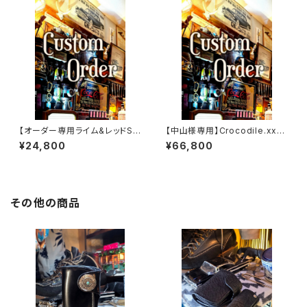
【オーダー専用ライム&レッドSS
【中山様専用】Crocodile.xxx.
W
Edition// JACK.RIDE.SSW
¥24,800
¥66,800
その他の商品