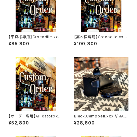
【平良様専用】Crocodile.xxx.
【高木様専用】Crocodile.xx
ORIENTAL-BLUE.Edition// J
x."HIMARAYA".Edition// JAC
¥85,800
¥100,800
ACK.RIDE.MSW
K.RIDE.SSW
【オーダー専用】Alligator.xxx.
Black.Campbell.xxx // JAC
Peacock,Blue.Edition// JA
K.RIDE.SSW
¥52,800
¥28,800
CK.RIDE.SSW