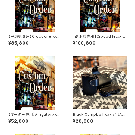
【平良様専用】Crocodile.xxx.
【高木様専用】Crocodile.xx
ORIENTAL-BLUE.Edition// J
x."HIMARAYA".Edition// JAC
¥85,800
¥100,800
ACK.RIDE.MSW
K.RIDE.SSW
【オーダー専用】Alligator.xxx.
Black.Campbell.xxx // JAC
Peacock,Blue.Edition// JA
K.RIDE.SSW
¥52,800
¥28,800
CK.RIDE.SSW