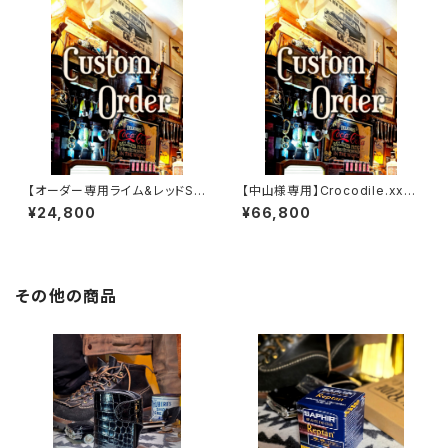
【オーダー専用ライム&レッドSS
【中山様専用】Crocodile.xxx.
W
Edition// JACK.RIDE.SSW
¥24,800
¥66,800
その他の商品