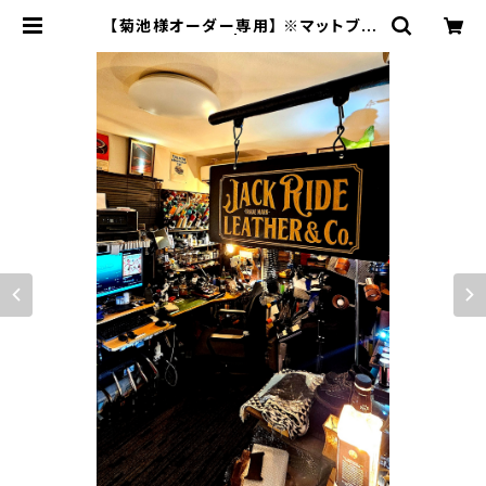
【菊池様オーダー専用】 ※マットブラ
ッククロコSSW | JACK RIDE LEA
THER.CO