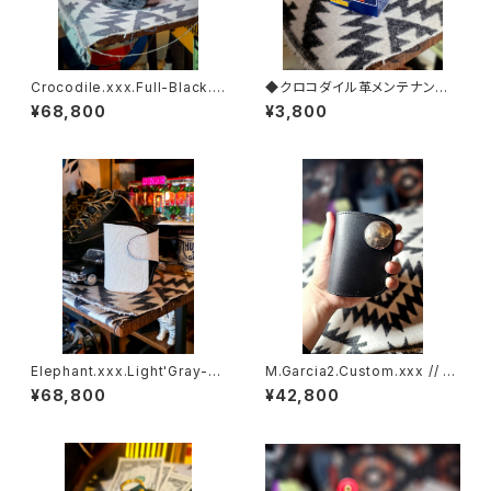
Crocodile.xxx.Full-Black.E
◆クロコダイル革メンテナンス
dition// JACK.RIDE.SSW
【レプタイルクリーム】◆
¥68,800
¥3,800
Elephant.xxx.Light'Gray-W
M.Garcia2.Custom.xxx // J
hite.Edition// JACK.RIDE.S
ACK.RIDE.SSW
¥68,800
¥42,800
SW