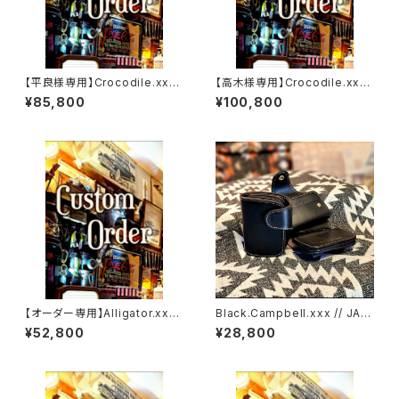
【平良様専用】Crocodile.xxx.
【高木様専用】Crocodile.xx
ORIENTAL-BLUE.Edition// J
x."HIMARAYA".Edition// JAC
¥85,800
¥100,800
ACK.RIDE.MSW
K.RIDE.SSW
【オーダー専用】Alligator.xxx.
Black.Campbell.xxx // JAC
Peacock,Blue.Edition// JA
K.RIDE.SSW
¥52,800
¥28,800
CK.RIDE.SSW