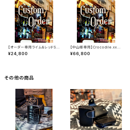
【オーダー専用ライム&レッドSS
【中山様専用】Crocodile.xxx.
W
Edition// JACK.RIDE.SSW
¥24,800
¥66,800
その他の商品