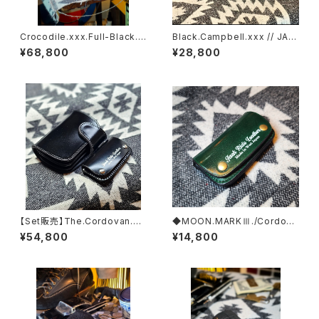
Crocodile.xxx.Full-Black.E
Black.Campbell.xxx // JAC
dition// JACK.RIDE.SSW
K.RIDE.SSW
¥68,800
¥28,800
【Set販売】The.Cordovan.xx
◆MOON.MARKⅢ./Cordova
x.Full-Black.Edition// JAC
n. Coin Case.xxx. Green.E
¥54,800
¥14,800
K.RIDE.SSW
dition