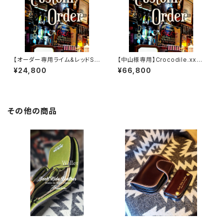
【オーダー専用ライム&レッドSS
【中山様専用】Crocodile.xxx.
W
Edition// JACK.RIDE.SSW
¥24,800
¥66,800
その他の商品