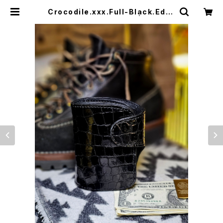
Crocodile.xxx.Full-Black.Editi
on// JACK.RIDE.SSW | JACK R
IDE LEATHER.CO