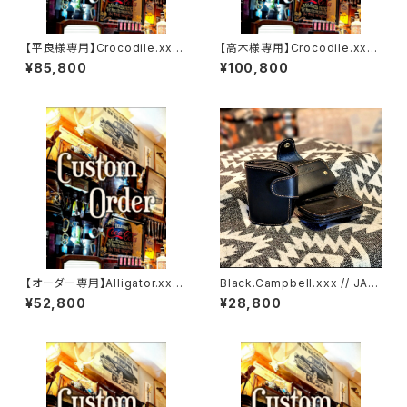
【平良様専用】Crocodile.xxx.
【高木様専用】Crocodile.xx
ORIENTAL-BLUE.Edition// J
x."HIMARAYA".Edition// JAC
¥85,800
¥100,800
ACK.RIDE.MSW
K.RIDE.SSW
【オーダー専用】Alligator.xxx.
Black.Campbell.xxx // JAC
Peacock,Blue.Edition// JA
K.RIDE.SSW
¥52,800
¥28,800
CK.RIDE.SSW