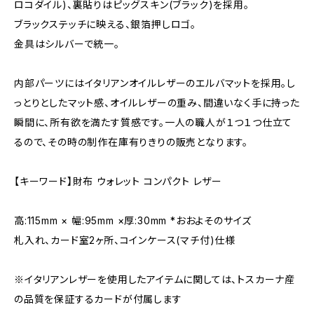
ロコダイル)、裏貼りはピッグスキン(ブラック)を採用。
ブラックステッチに映える、銀箔押しロゴ。
金具はシルバーで統一。
内部パーツにはイタリアンオイルレザーのエルバマットを採用。し
っとりとしたマット感、オイルレザーの重み、間違いなく手に持った
瞬間に、所有欲を満たす質感です。一人の職人が１つ１つ仕立て
るので、その時の制作在庫有りきりの販売となります。
【キーワード】財布 ウォレット コンパクト レザー
高:115mm × 幅:95mm ×厚:30mm *おおよそのサイズ
札入れ、カード室2ヶ所、コインケース(マチ付)仕様
※イタリアンレザーを使用したアイテムに関しては、トスカーナ産
の品質を保証するカードが付属します