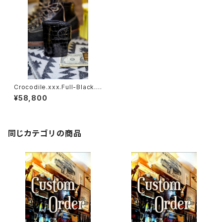
Crocodile.xxx.Full-Black.E
dition// JACK.RIDE.SSW
¥58,800
同じカテゴリの商品