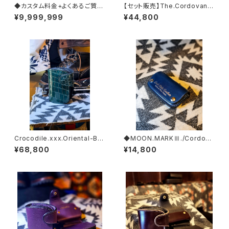
◆カスタム料金+よくあるご質問
【セット販売】The.Cordovan.x
まとめ◆
xx.Burgundy.Edition// JAC
¥9,999,999
¥44,800
K.RIDE.SSW
Crocodile.xxx.Oriental-Blu
◆MOON.MARKⅢ./Cordova
e.Edition// JACK.RIDE.SSW
n. Coin Case.xxx.Navy.Blu
¥68,800
¥14,800
e.Edition